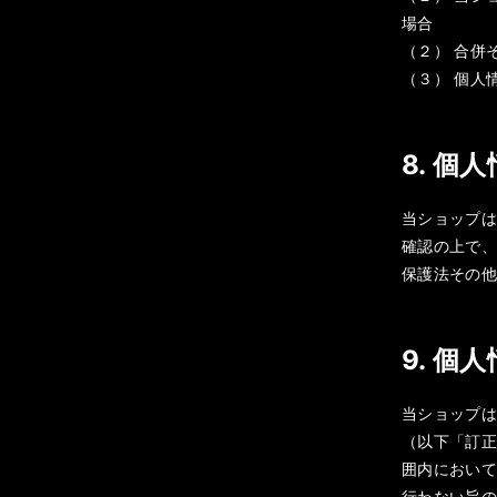
場合
（２） 合併
（３） 個人
8. 個
当ショップ
確認の上で
保護法その
9. 個
当ショップ
（以下「訂
囲内におい
行わない旨