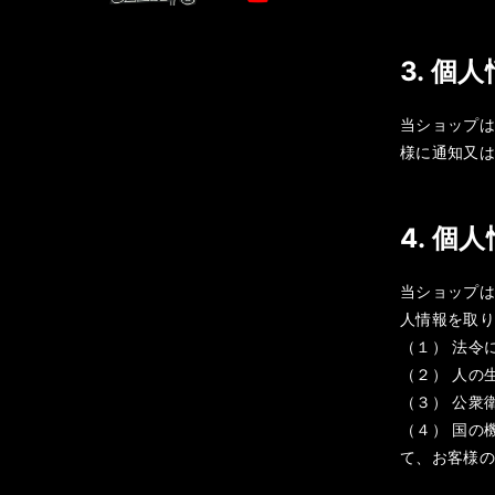
3. 個
当ショップ
様に通知又
4. 個
当ショップ
人情報を取
（１） 法令
（２） 人の
（３） 公衆
（４） 国の
て、お客様