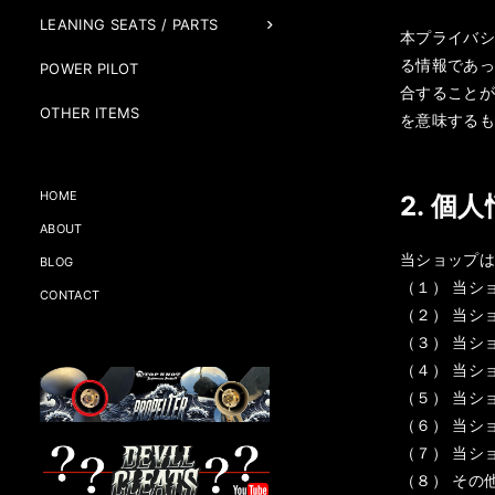
LEANING SEATS / PARTS
本プライバシ
る情報であ
POWER PILOT
合すること
OTHER ITEMS
を意味する
HOME
2. 個
ABOUT
当ショップ
BLOG
（１） 当シ
CONTACT
（２） 当シ
（３） 当シ
（４） 当シ
（５） 当シ
（６） 当シ
（７） 当シ
（８） その