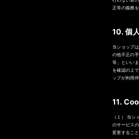
正等の義務
10. 
当ショップ
の他不正の
等」といい
を確認の上
ップが利用
11. 
（１） 当シ
のサービスの
変更すること