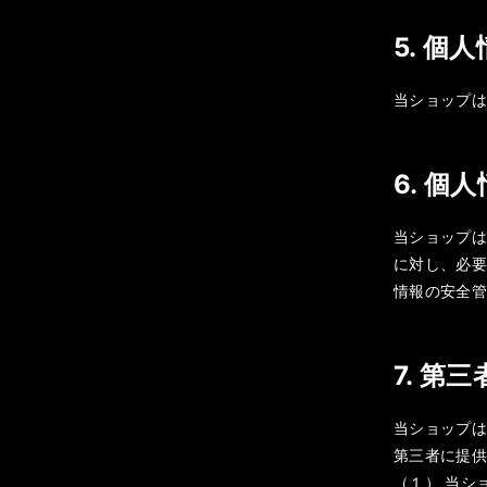
5. 個
当ショップ
6. 個
当ショップ
に対し、必
情報の安全
7. 第
当ショップ
第三者に提
（１） 当シ