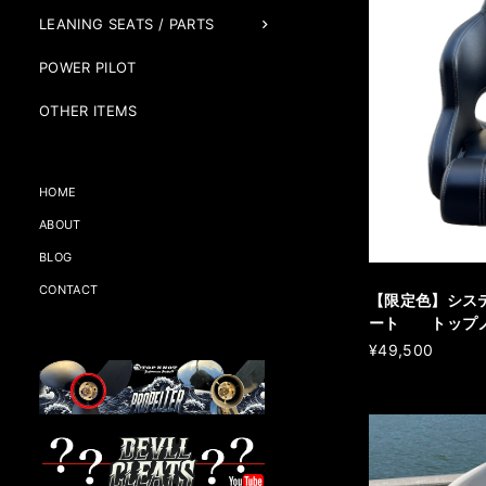
LEANING SEATS / PARTS
POWER PILOT
OTHER ITEMS
HOME
ABOUT
BLOG
CONTACT
【限定色】シス
ート トップノ
¥49,500